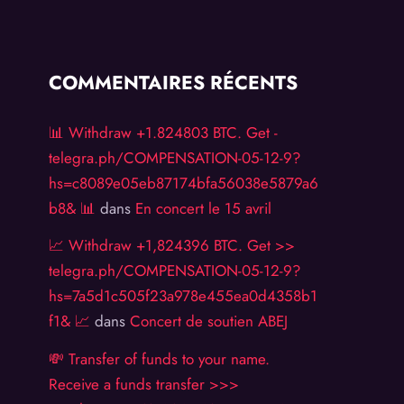
COMMENTAIRES RÉCENTS
📊 Withdraw +1.824803 BTC. Get -
telegra.ph/COMPENSATION-05-12-9?
hs=c8089e05eb87174bfa56038e5879a6
b8& 📊
dans
En concert le 15 avril
📈 Withdraw +1,824396 BTC. Get >>
telegra.ph/COMPENSATION-05-12-9?
hs=7a5d1c505f23a978e455ea0d4358b1
f1& 📈
dans
Concert de soutien ABEJ
💸 Transfer of funds to your name.
Receive a funds transfer >>>