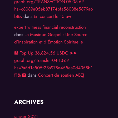
graph.org/TRANSACTION-05-05-6?
hs=c8089e05eb87174bfa56038e5879a6
b8&
dans
En concert le 15 avril
expert witness financial reconstruction
dans
La Musique Gospel : Une Source
d’Inspiration et d’Émotion Spirituelle
🏦 Top Up 36,824.56 USDC ➤➤
graph.org/Transfer-04-13-6?
hs=7a5d1c505f23a978e455ea0d4358b1
f1& 🏦
dans
Concert de soutien ABEJ
ARCHIVES
janvier 2021