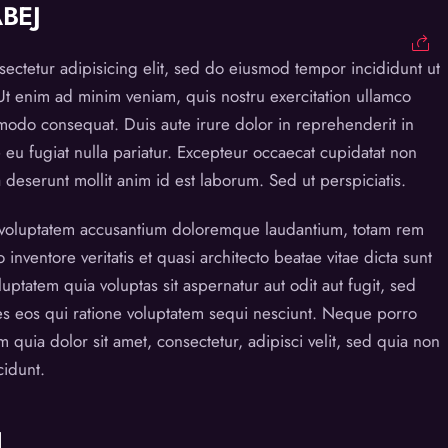
ABEJ
ectetur adipisicing elit, sed do eiusmod tempor incididunt ut
Ut enim ad minim veniam, quis nostru exercitation ullamco
mmodo consequat. Duis aute irure dolor in reprehenderit in
e eu fugiat nulla pariatur. Excepteur occaecat cupidatat non
a deserunt mollit anim id est laborum. Sed ut perspiciatis.
t voluptatem accusantium doloremque laudantium, totam rem
inventore veritatis et quasi architecto beatae vitae dicta sunt
tatem quia voluptas sit aspernatur aut odit aut fugit, sed
s eos qui ratione voluptatem sequi nesciunt. Neque porro
quia dolor sit amet, consectetur, adipisci velit, sed quia non
idunt.
l