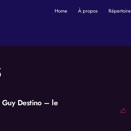
Home
À propos
Répertoire
S
 Guy Destino – le