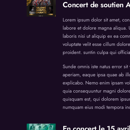
Concert de soutien 
Lorem ipsum dolor sit amet, cons
labore et dolore magna aliqua. 
laboris nisi ut aliquip ex ea co
voluptate velit esse cillum dolor
proident. suntin culpa qui offici
Sunde omnis iste natus error si
aperiam, eaque ipsa quae ab illo 
explicabo. Nemo enim ipsam volup
quia consequuntur magni dolore
quisquam est, qui dolorem ipsum 
numquam eius modi tempora inc
En concert le 15 avri