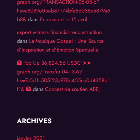
graph.org/TRANSACTION-05-05-6?
hs=c8089e05eb87174bfa56038e5879a6
b8&
dans
En concert le 15 avril
expert witness financial reconstruction
dans
La Musique Gospel : Une Source
d’Inspiration et d’Émotion Spirituelle
🏦 Top Up 36,824.56 USDC ➤➤
graph.org/Transfer-04-13-6?
hs=7a5d1c505f23a978e455ea0d4358b1
f1& 🏦
dans
Concert de soutien ABEJ
ARCHIVES
janvier 2021