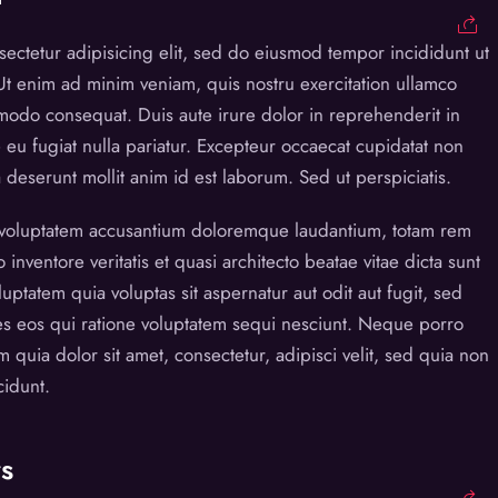
ectetur adipisicing elit, sed do eiusmod tempor incididunt ut
Ut enim ad minim veniam, quis nostru exercitation ullamco
mmodo consequat. Duis aute irure dolor in reprehenderit in
e eu fugiat nulla pariatur. Excepteur occaecat cupidatat non
a deserunt mollit anim id est laborum. Sed ut perspiciatis.
t voluptatem accusantium doloremque laudantium, totam rem
inventore veritatis et quasi architecto beatae vitae dicta sunt
tatem quia voluptas sit aspernatur aut odit aut fugit, sed
s eos qui ratione voluptatem sequi nesciunt. Neque porro
quia dolor sit amet, consectetur, adipisci velit, sed quia non
idunt.
s