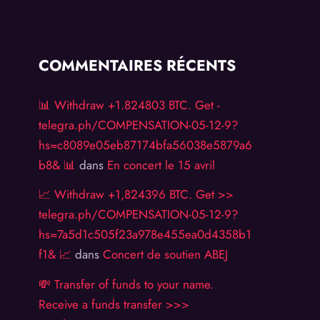
COMMENTAIRES RÉCENTS
📊 Withdraw +1.824803 BTC. Get -
telegra.ph/COMPENSATION-05-12-9?
hs=c8089e05eb87174bfa56038e5879a6
b8& 📊
dans
En concert le 15 avril
📈 Withdraw +1,824396 BTC. Get >>
telegra.ph/COMPENSATION-05-12-9?
hs=7a5d1c505f23a978e455ea0d4358b1
f1& 📈
dans
Concert de soutien ABEJ
💸 Transfer of funds to your name.
Receive a funds transfer >>>