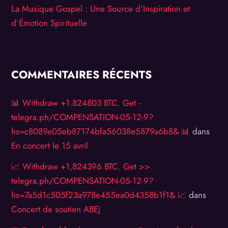
La Musique Gospel : Une Source d’Inspiration et
d’Émotion Spirituelle
COMMENTAIRES RÉCENTS
📊 Withdraw +1.824803 BTC. Get -
telegra.ph/COMPENSATION-05-12-9?
hs=c8089e05eb87174bfa56038e5879a6b8& 📊
dans
En concert le 15 avril
📈 Withdraw +1,824396 BTC. Get >>
telegra.ph/COMPENSATION-05-12-9?
hs=7a5d1c505f23a978e455ea0d4358b1f1& 📈
dans
Concert de soutien ABEJ