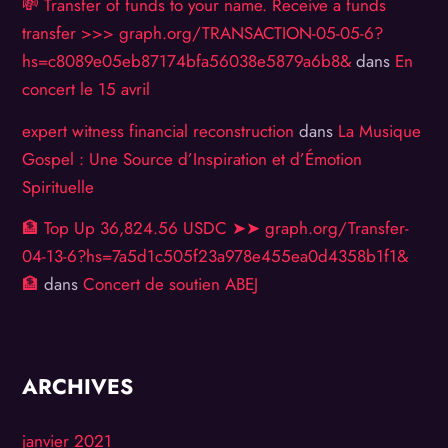
💸 Transfer of funds to your name. Receive a funds
transfer >>> graph.org/TRANSACTION-05-05-6?
hs=c8089e05eb87174bfa56038e5879a6b8&
dans
En
concert le 15 avril
expert witness financial reconstruction
dans
La Musique
Gospel : Une Source d’Inspiration et d’Émotion
Spirituelle
🏦 Top Up 36,824.56 USDC ➤➤ graph.org/Transfer-
04-13-6?hs=7a5d1c505f23a978e455ea0d4358b1f1&
🏦
dans
Concert de soutien ABEJ
ARCHIVES
janvier 2021